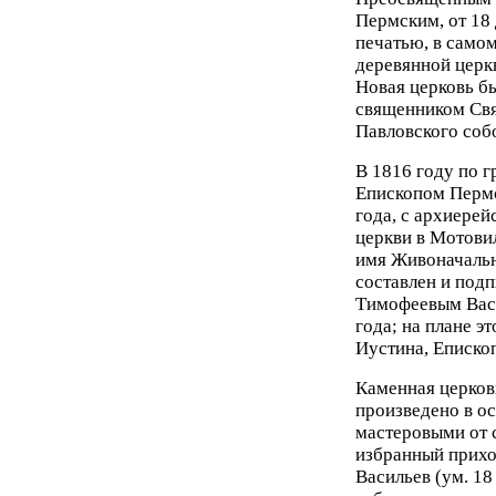
Пермским, от 18 
печатью, в само
деревянной церк
Новая церковь б
священником Свя
Павловского соб
В 1816 году по 
Епископом Пермс
года, с архиере
церкви в Мотови
имя Живоначальн
составлен и под
Тимофеевым Васи
года; на плане 
Иустина, Еписко
Каменная церковь
произведено в о
мастеровыми от 
избранный прихо
Васильев (ум. 18