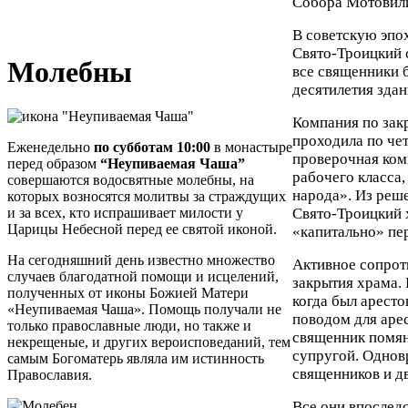
Собора Мотовил
В советскую эпох
Свято-Троицкий 
Молебны
все священники 
десятилетия зда
Компания по закр
проходила по че
Еженедельно
по субботам 10:00
в монастыре
проверочная ком
перед образом
“Неупиваемая Чаша”
рабочего класса
совершаются водосвятные молебны, на
народа». Из реше
которых возносятся молитвы за страждущих
и за всех, кто испрашивает милости у
Свято-Троицкий х
Царицы Небесной перед ее святой иконой.
«капитально» пе
На сегодняшний день известно множество
Активное сопрот
случаев благодатной помощи и исцелений,
закрытия храма. 
полученных от иконы Божией Матери
когда был аресто
«Неупиваемая Чаша». Помощь получали не
поводом для арес
только православные люди, но также и
священник помян
некрещеные, и других вероисповеданий, тем
супругой. Однов
самым Богоматерь являла им истинность
священников и д
Православия.
Все они впослед