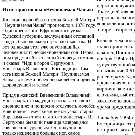
церковнослужите
Из истории иконы «Неупиваемая Чаша»:
Трагедией для в
церковь была по
Явление первообраза иконы Божией Матери
великолепия оста
“Неупиваемая Чаша” произошло в 1878 году.
алтаре которого 
Один крестьянин Ефремовского уезда
Тульской губернии, заслуженный отставной
Больше чем полв
солдат, был одержим страстью пьянства. И
стали приносить
вот однажды этот уже опустившийся
человек видит необыкновенный сон. Перед
наконец Постано
ним предстал благолепный старец-схимник
ноября 1994 г. 
и сказал: “Иди в город Серпухов в
существующий ко
монастырь Владычицы Богородицы. Там
пользование 0,61
есть икона Божией Матери “Неупиваемая
ранее храму. Здан
Чаша”, отслужи перед ней молебен и будешь
представляло из 
здоров душой и телом”.
кирпичи, кое-гд
клочьями, выбит
Придя в женский Введенский Владычный
монастырь, страждущий рассказал о своих
заколочены доск
сновидениях и попросил отслужить молебен.
храма представл
В явившемся ему схимнике он узнал старца
Варлаама — строителя этого монастыря. Из
3 декабря 1994 г
Серпухова бывший пьяница возвращался
Богородицы, отк
совершенно здоровым. Он получил не
истории Свято-Т
только исцеление больных ног, самое