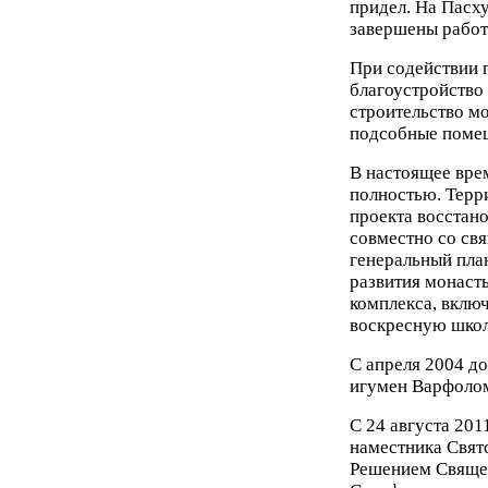
придел. На Пасху
завершены работ
При содействии 
благоустройство
строительство м
подсобные помещ
В настоящее вре
полностью. Терр
проекта восстан
совместно со св
генеральный пла
развития монасты
комплекса, включ
воскресную школ
С апреля 2004 д
игумен Варфолом
С 24 августа 201
наместника Свят
Решением Священ