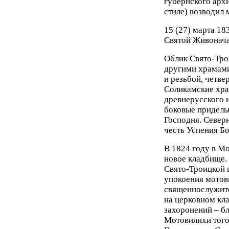
губернского арх
стиле) возводил 
15 (27) марта 18
Святой Живонача
Облик Свято-Тро
другими храмами
и резьбой, четв
Соликамские храм
древнерусского 
боковые приделы
Господня. Северн
честь Успения Б
В 1824 году в М
новое кладбище.
Свято-Троицкой ц
упокоения мотов
священнослужите
на церковном кл
захоронений – б
Мотовилихи того 