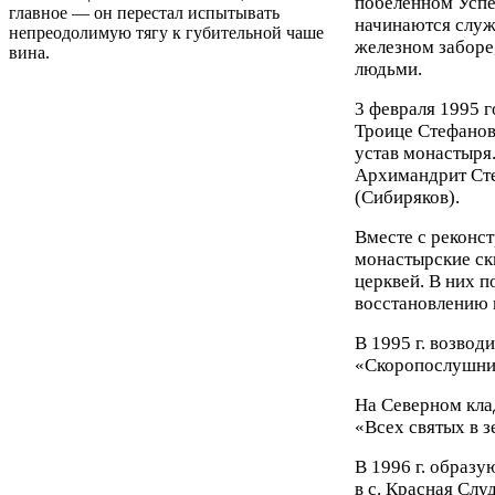
побеленном Успе
главное — он перестал испытывать
начинаются служ
непреодолимую тягу к губительной чаше
железном заборе
вина.
людьми.
3 февраля 1995 
Троице Стефанов
устав монастыря
Архимандрит Сте
(Сибиряков).
Вместе с реконс
монастырские ск
церквей. В них п
восстановлению 
В 1995 г. возво
«Скоропослушниц
На Северном кла
«Всех святых в 
В 1996 г. образу
в с. Красная Слу