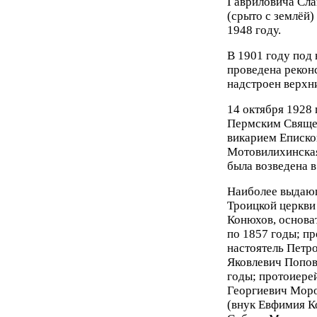
Гавриловича Сла
(срыто с землёй)
1948 году.
В 1901 году под
проведена рекон
надстроен верхни
14 октября 1928
Пермским Свяще
викарием Еписк
Мотовилихинская
была возведена в
Наиболее выдающ
Троицкой церкви
Конюхов, основа
по 1857 годы; п
настоятель Петр
Яковлевич Попов,
годы; протоиере
Георгиевич Моро
(внук Евфимия К