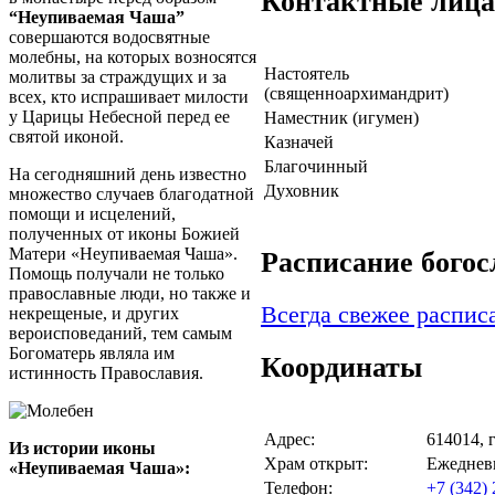
Контактные лица
“Неупиваемая Чаша”
совершаются водосвятные
молебны, на которых возносятся
Настоятель
молитвы за страждущих и за
(священноархимандрит)
всех, кто испрашивает милости
у Царицы Небесной перед ее
Наместник (игумен)
святой иконой.
Казначей
Благочинный
На сегодняшний день известно
Духовник
множество случаев благодатной
помощи и исцелений,
полученных от иконы Божией
Матери «Неупиваемая Чаша».
Расписание бого
Помощь получали не только
православные люди, но также и
Всегда свежее распис
некрещеные, и других
вероисповеданий, тем самым
Богоматерь являла им
Координаты
истинность Православия.
Адрес:
614014, 
Из истории иконы
Храм открыт:
Ежедневн
«Неупиваемая Чаша»:
Телефон:
+7 (342) 