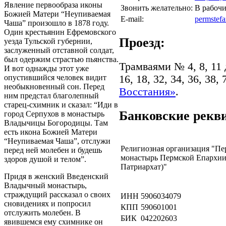
Явление первообраза иконы
Звонить желательно:
В рабочи
Божией Матери “Неупиваемая
E-mail:
permstef
Чаша” произошло в 1878 году.
Один крестьянин Ефремовского
Проезд:
уезда Тульской губернии,
заслуженный отставной солдат,
был одержим страстью пьянства.
Трамваями № 4, 8, 11
И вот однажды этот уже
16, 18, 32, 34, 36, 38
опустившийся человек видит
необыкновенный сон. Перед
Восстания»
.
ним предстал благолепный
старец-схимник и сказал: “Иди в
Банковские рекв
город Серпухов в монастырь
Владычицы Богородицы. Там
есть икона Божией Матери
“Неупиваемая Чаша”, отслужи
Религиозная организация "П
перед ней молебен и будешь
монастырь Пермской Епархии
здоров душой и телом”.
Патриархат)"
Придя в женский Введенский
Владычный монастырь,
страждущий рассказал о своих
ИНН
5906034079
сновидениях и попросил
КПП
590601001
отслужить молебен. В
БИК
042202603
явившемся ему схимнике он