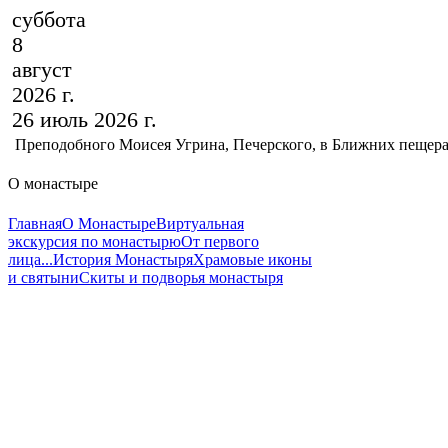
суббота
8
август
2026 г.
26 июль 2026 г.
Преподобного Моисея Угрина, Печерского, в Ближних пещер
О монастыре
Главная
О Монастыре
Виртуальная
экскурсия по монастырю
От первого
лица...
История Монастыря
Храмовые иконы
и святыни
Скиты и подворья монастыря