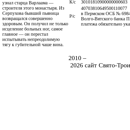
К/c
30101810900000000603
узнал старца Варлаама —
строителя этого монастыря. Из
40703810649500110077
Серпухова бывший пьяница
в Пермском ОСБ № 698
Р/c
возвращался совершенно
Волго-Вятского банка П
здоровым. Он получил не только
платежа обязательно ук
исцеление больных ног, самое
главное — он перестал
испытывать непреодолимую
тягу к губительной чаше вина.
2010 –
2026
сайт Свято-Тро