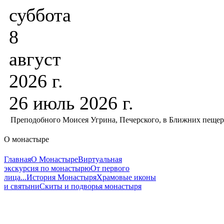
суббота
8
август
2026 г.
26 июль 2026 г.
Преподобного Моисея Угрина, Печерского, в Ближних пеще
О монастыре
Главная
О Монастыре
Виртуальная
экскурсия по монастырю
От первого
лица...
История Монастыря
Храмовые иконы
и святыни
Скиты и подворья монастыря