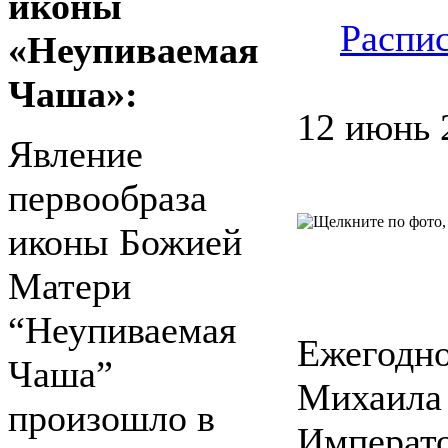
иконы
Распи
«Неупиваемая
Чаша»:
12 июнь 
Явление
первообраза
иконы Божией
Матери
“Неупиваемая
Ежегодно
Чаша”
Михаила 
произошло в
Императо