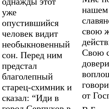
однажды этот
нашем 
уже
славян
опустившийся
свою ж
человек видит
действ
необыкновенный
Свою с
сон. Перед ним
довери
предстал
воплощ
благолепный
говори
старец-схимник и
от Го
сказал: “Иди в
город Серпухов в