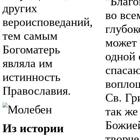
"Благо
других
во все
вероисповеданий,
глубок
тем самым
может 
Богоматерь
одной 
являла им
спасаю
истинность
воплощ
Православия.
Св. Гр
так же
Божией
Из истории
творче