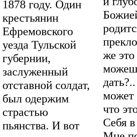
и глуб
1878 году. Один
Божией
крестьянин
родитс
Ефремовского
прекло
уезда Тульской
же это
губернии,
можешь
заслуженный
дать?.
отставной солдат,
может 
был одержим
что эт
страстью
Себя в
пьянства. И вот
Мне по