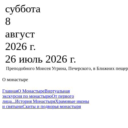
суббота
8
август
2026 г.
26 июль 2026 г.
Преподобного Моисея Угрина, Печерского, в Ближних пеще
О монастыре
Главная
О Монастыре
Виртуальная
экскурсия по монастырю
От первого
лица...
История Монастыря
Храмовые иконы
и святыни
Скиты и подворья монастыря