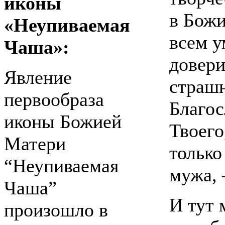
иконы
в Божи
«Неупиваемая
всем у
Чаша»:
довери
Явление
страшн
первообраза
Благос
иконы Божией
Твоего
Матери
только
“Неупиваемая
мужа, 
Чаша”
И тут 
произошло в