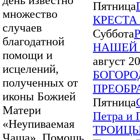
день известно
Пятница
множество
КРЕСТА
случаев
Суббота
благодатной
НАШЕЙ 
помощи и
август 20
исцелений,
БОГОРО
полученных от
ПРЕОБР
иконы Божией
Пятница
Матери
Петра и 
«Неупиваемая
ТРОИЦЫ
Чаша». Помощь