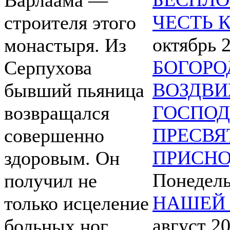
Варлаама —
ЧЕСТЬ 
строителя этого
октябрь 
монастыря. Из
БОГОРО
Серпухова
ВОЗДВИ
бывший пьяница
ГОСПОД
возвращался
ПРЕСВЯ
совершенно
ПРИСНО
здоровым. Он
Понедел
получил не
НАШЕЙ 
только исцеление
август 2
больных ног,