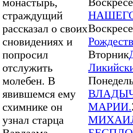
Воскресе
монастырь,
НАШЕГО
страждущий
Воскресе
рассказал о своих
Рождеств
сновидениях и
Вторник
попросил
Ликийски
отслужить
Понедел
молебен. В
ВЛАДЫЧ
явившемся ему
МАРИИ.
схимнике он
МИХАИЛ
узнал старца
БЕСПЛО