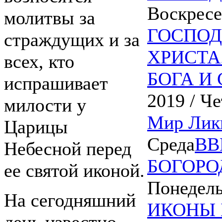
Воскресе
молитвы за
ГОСПОД
страждущих и за
ХРИСТА
всех, кто
БОГА И
испрашивает
2019 / Ч
милости у
Мир Лики
Царицы
Среда
ВВ
Небесной перед
БОГОРО
ее святой иконой.
Понедел
На сегодняшний
ИКОНЫ 