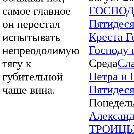
ГОСПОД
самое главное —
Пятидеся
он перестал
Креста Г
испытывать
Господу 
непреодолимую
Среда
Сла
тягу к
Петра и 
губительной
Пятидеся
чаше вина.
Понедел
Александ
ТРОИЦЫ